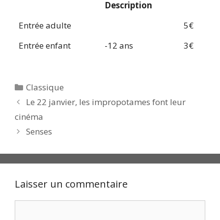
Description
Entrée adulte
5€
Entrée enfant
-12 ans
3€
Catégories
Classique
Le 22 janvier, les impropotames font leur
cinéma
Senses
Laisser un commentaire
Commentaire