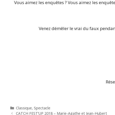
Vous aimez les enquêtes ? Vous aimez les enquêteu
Venez démêler le vrai du faux penda
Rése
Catégories
Classique
,
Spectacle
CATCH FEST’UP 2018 – Marie-Agathe et Jean-Hubert