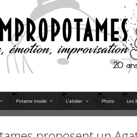
Potame Inside
L’atelier
Photo
Les l
otames proposent un Agat