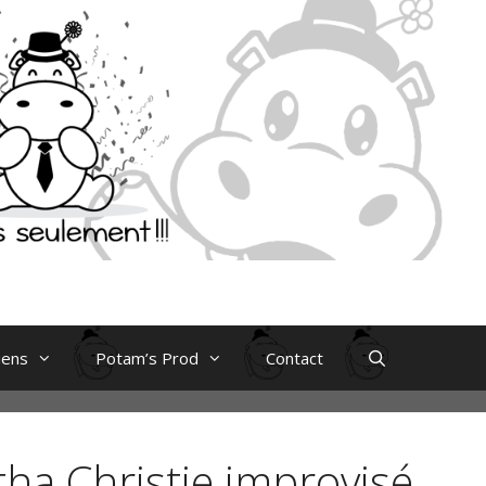
iens
Potam’s Prod
Contact
ha Christie improvisé