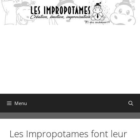
Aller
au
contenu
Menu
Les Impropotames font leur