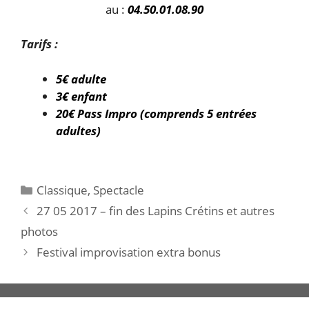
au :
04.50.01.08.90
Tarifs :
5€ adulte
3€ enfant
20€ Pass Impro (comprends 5 entrées
adultes)
Catégories
Classique
,
Spectacle
27 05 2017 – fin des Lapins Crétins et autres
photos
Festival improvisation extra bonus