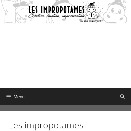
Aller
au
contenu
Menu
Les impropotames