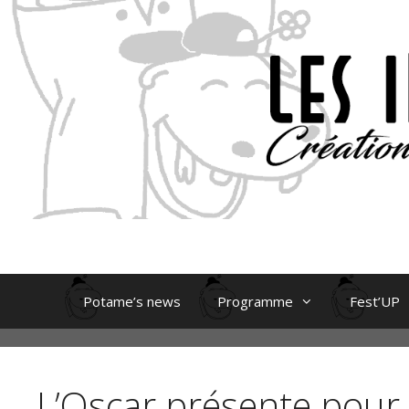
Aller
au
contenu
Potame’s news
Programme
Fest’UP
L’Oscar présente pour 