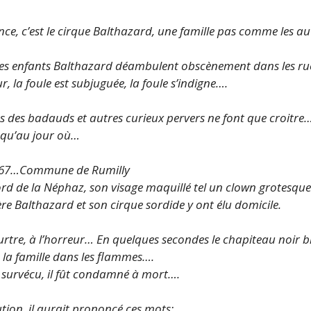
nce, c’est le cirque Balthazard, une famille pas comme les a
s des enfants Balthazard déambulent obscènement dans les ru
ur, la foule est subjuguée, la foule s’indigne….
tes des badauds et autres curieux pervers ne font que croitre
squ’au jour où…
67…Commune de Rumilly
rd de la Néphaz, son visage maquillé tel un clown grotesque
père Balthazard et son cirque sordide y ont élu domicile.
eurtre, à l’horreur… En quelques secondes le chapiteau noir b
la famille dans les flammes….
 survécu, il fût condamné à mort….
tion, il aurait prononcé ces mots: