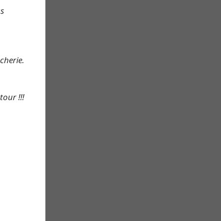
us
cherie.
our !!!