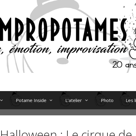
Potame Inside
L’atelier
Photo
Les l
Halloween : Le cirque de