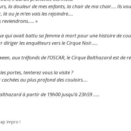
eurs, la douleur de mes enfants, la chair de ma chair…. Ils vo
 là ou je m’en vais les rejoindre….
 reviendrons….. »
que qui avait battu sa femme à mort pour une histoire de cou
r diriger les enquêteurs vers le Cirque Noir…..
oween, aux tréfonds de l’OSCAR, le Cirque Balthazard est de ret
es portes, tenterez vous la visite ?
 cachées au plus profond des couloirs….
althazard à partir de 19h00 jusqu’à 23h59 …..
ap Impro !