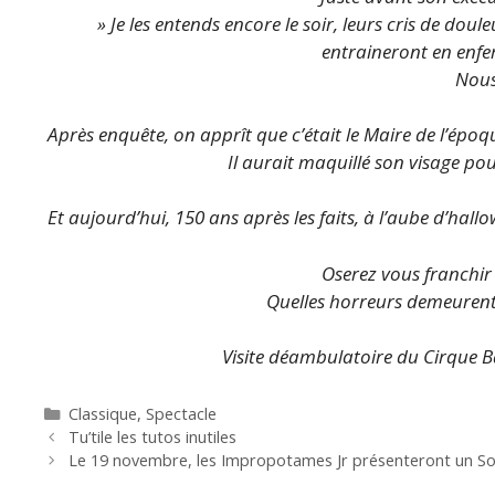
» Je les entends encore le soir, leurs cris de doul
entraineront en enfer,
Nous
Après enquête, on apprît que c’était le Maire de l’épo
Il aurait maquillé son visage pou
Et aujourd’hui, 150 ans après les faits, à l’aube d’hall
Oserez vous franchir l
Quelles horreurs demeurent
Visite déambulatoire du Cirque B
Catégories
Classique
,
Spectacle
Tu’tile les tutos inutiles
Le 19 novembre, les Impropotames Jr présenteront un So