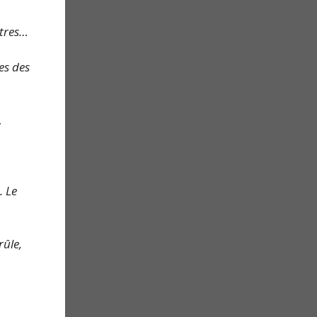
utres…
es des
…
. Le
rûle,