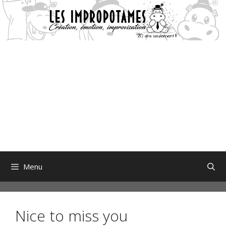
Aller
au
contenu
Menu
Nice to miss you