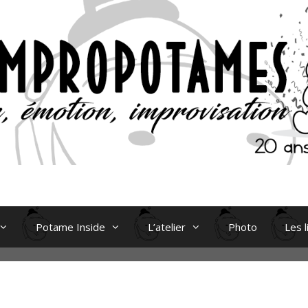
Potame Inside
L’atelier
Photo
Les l