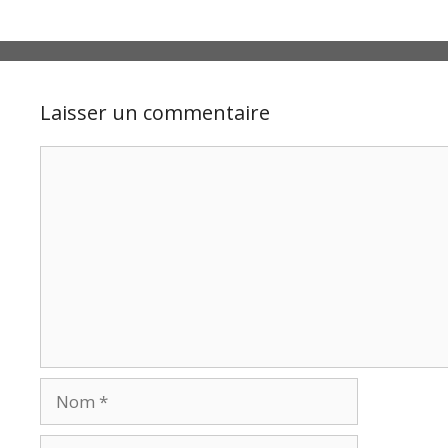
Laisser un commentaire
Commentaire
Nom
E-