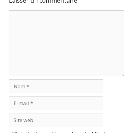
Laisser un commentaire
Commentaire
Nom
E-
mail
Site
web