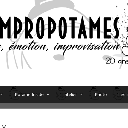
Potame Inside
L’atelier
Photo
Les l
ux