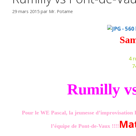
29 mars 2015
par
Mr. Potame
Sam
4 r
7
Rumilly v
Pour le WE Pascal, la jeunesse d’improvisation 
Mat
l’équipe de Pont-de-Vaux !!!!