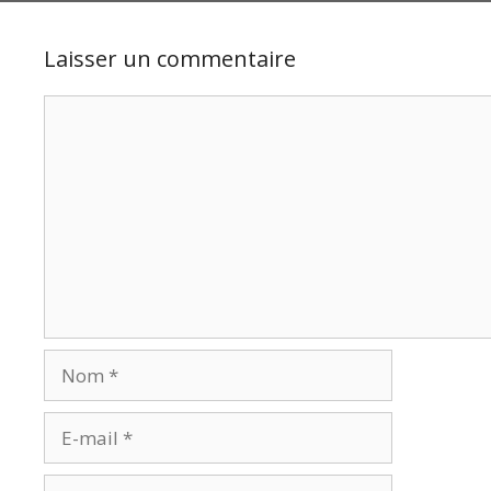
Laisser un commentaire
Commentaire
Nom
E-
mail
Site