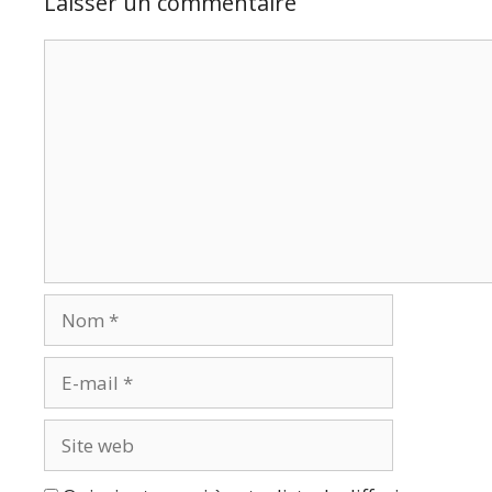
Laisser un commentaire
Commentaire
Nom
E-
mail
Site
web