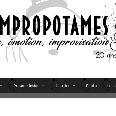
Potame Inside
L’atelier
Photo
Les l
E