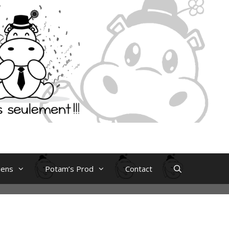
iens
Potam’s Prod
Contact