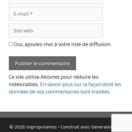
E-
mail
Site
web
Oui, ajoutez-moi à votre liste de diffusion.
Ce site utilise Akismet pour réduire les
indésirables.
En savoir plus sur la façon dont les
données de vos commentaires sont traitées
.
© 2026 Impropotames
• Construit avec
GeneratePress