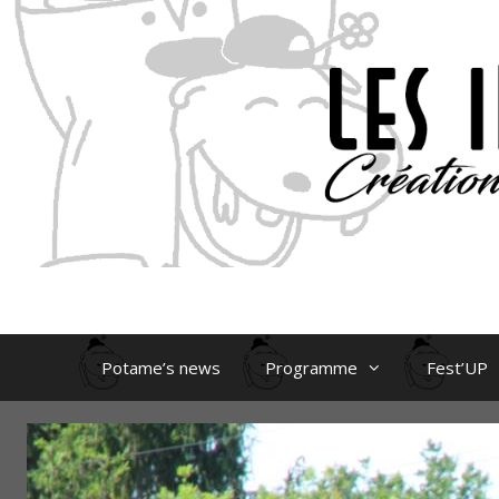
Aller
au
contenu
Potame’s news
Programme
Fest’UP