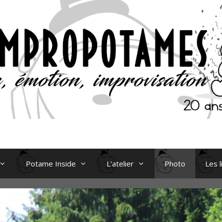
Potame Inside
L’atelier
Photo
Les l