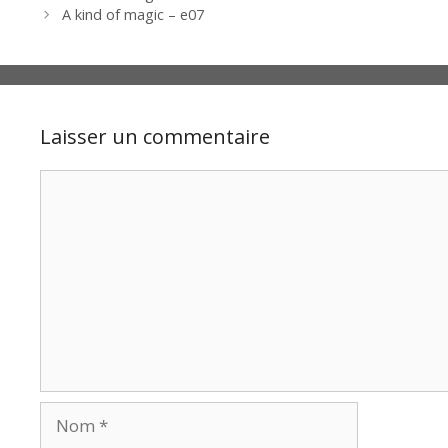
A kind of magic – e07
Laisser un commentaire
Commentaire
Nom