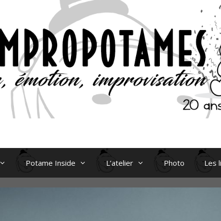
Potame Inside
L’atelier
Photo
Les l