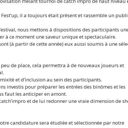
rovisation mêlant tournoi de catch impro de haut niveau 
Fest’up, il a toujours était présent et rassemble un publi
stival, nous mettons à dispositions des participants une
ner à ce moment une saveur unique et spectaculaire.
ont (à partir de cette année) eux aussi soumis à une séle
 a peu de place, cela permettra à de nouveaux joueurs et
l.
 mixité et d’inclusion au sein des participants.
s investis pour préparer les entrées des binômes et les
us faut les anticiper en amont.
s catch’impro et de lui redonner une vraie dimension de s
votre candidature sera étudiée et sélectionnée par notre