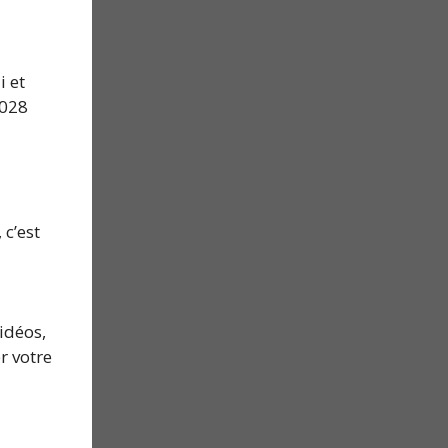
i et
2028
 c’est
idéos,
r votre