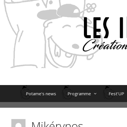
Aller
au
contenu
Potame’s news
Programme
Fest’UP
Mikérynos