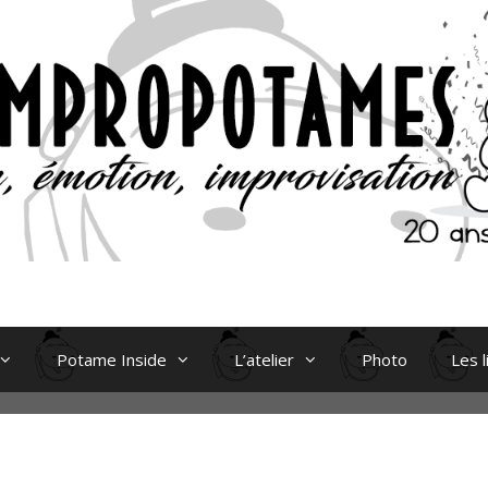
Potame Inside
L’atelier
Photo
Les l