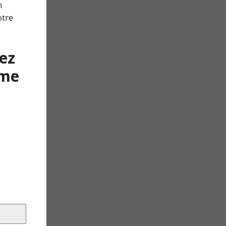
n
otre
ez
ême