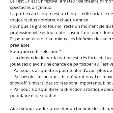
Le Fest’UP est un festival amateur de théâtre d’imp
spectacles originaux.
La partie catch’impro est un temps indissociable de 
toujours plus nombreux chaque année.
Pour que ce grand tournoi reste un moment clé du fe
professionnelle et tout notre savoir-faire pour don
Et pour vous servir au mieux, les binômes de catch s
préalable.
Pourquoi cette sélection ?
– La demande de participation est très forte et il y
joueuses d’avoir une chance de participer au Festiva
– Par soucis d’équilibre, pour tenter d’avoir plus de
– Par besoins techniques de préparations. Les moyen
show’off (univers) des soirées sont importants, il no
– Par soucis d’équilibrer la direction artistique de
populaire et de qualité.
Ainsi si vous voulez présenter un binôme de catch, 