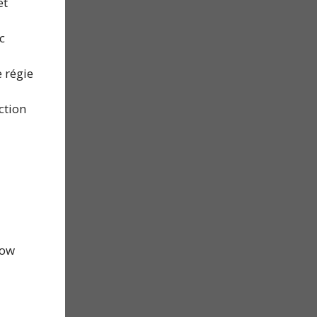
et
c
 régie
ction
how