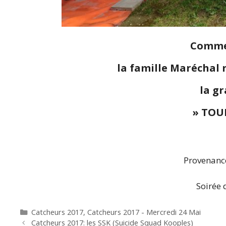
Comme
la famille Maréchal 
la g
» TOUR
Provenance
Soirée 
Catégories
Catcheurs 2017
,
Catcheurs 2017 - Mercredi 24 Mai
Catcheurs 2017: les SSK (Suicide Squad Kooples)