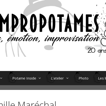
Potame Inside
L’atelier
Photo
Les l
ille Maréchal