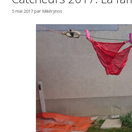
5 mai 2017
par
Mikérynos