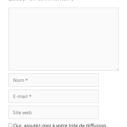
Commentaire
Nom
E-
mail
Site
web
Oui, ajoutez-moi à votre liste de diffusion.