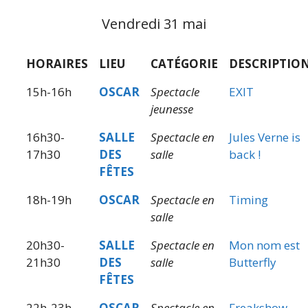
Vendredi 31 mai
HORAIRES
LIEU
CATÉGORIE
DESCRIPTIO
15h-16h
OSCAR
Spectacle
EXIT
jeunesse
16h30-
SALLE
Spectacle en
Jules Verne is
17h30
DES
salle
back !
FÊTES
18h-19h
OSCAR
Spectacle en
Timing
salle
20h30-
SALLE
Spectacle en
Mon nom est
21h30
DES
salle
Butterfly
FÊTES
22h-23h
OSCAR
Spectacle en
Freakshow