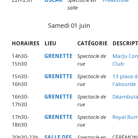
salle
Samedi 01 juin
HORAIRES
LIEU
CATÉGORIE
DESCRIP
14h30-
GRENETTE
Spectacle de
MarJu Co
15h30
rue
Club
15h30-
GRENETTE
Spectacle de
13 place d
16h30
rue
l'absurde
16h30-
GRENETTE
Spectacle de
Déambula
17h30
rue
17h30-
GRENETTE
Spectacle de
Royal Rum
18h30
rue
20h30-23h
SALLE DES
Spectacle en
CÉRÉMON