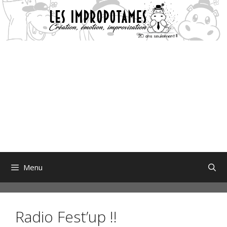
Aller
au
contenu
Menu
Radio Fest’up !!