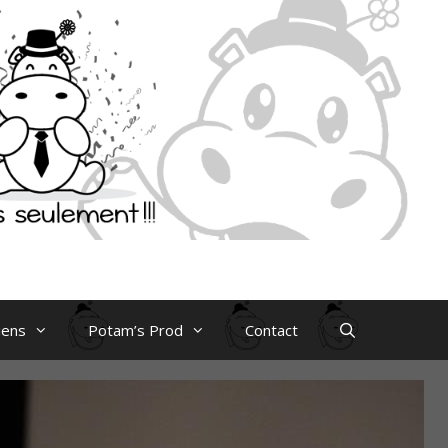
iens
Potam’s Prod
Contact