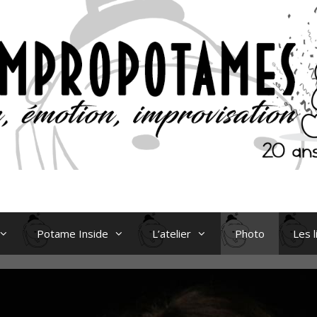
Potame Inside
L’atelier
Photo
Les l