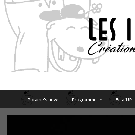
Aller
au
contenu
Potame’s news
Programme
Fest’UP