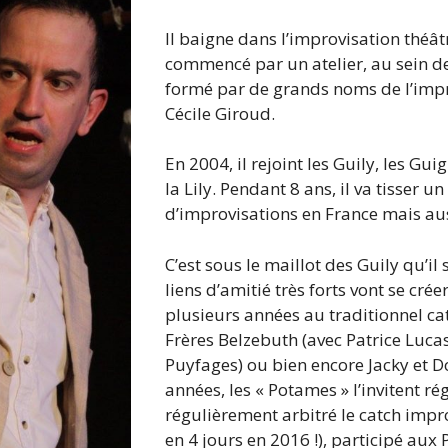
Il baigne dans l’improvisation thé
commencé par un atelier, au sein de 
formé par de grands noms de l’imp
Cécile Giroud.
En 2004, il rejoint les Guily, les G
la Lily. Pendant 8 ans, il va tisser
d’improvisations en France mais aus
C’est sous le maillot des Guily qu’i
liens d’amitié très forts vont se cré
plusieurs années au traditionnel c
Frères Belzebuth (avec Patrice Luca
Puyfages) ou bien encore Jacky et D
années, les « Potames » l’invitent r
régulièrement arbitré le catch impro
en 4 jours en 2016 !), participé aux