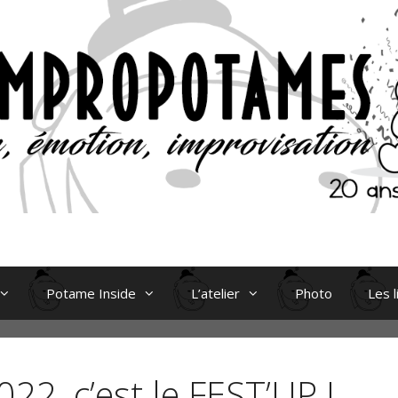
Potame Inside
L’atelier
Photo
Les l
22, c’est le FEST’UP !