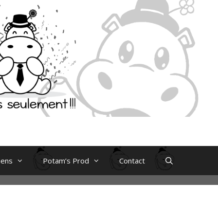
iens
Potam’s Prod
Contact