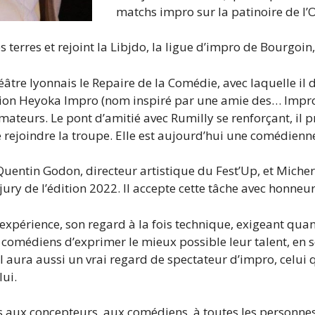
matchs impro sur la patinoire de l’
 terres et rejoint la Libjdo, la ligue d’impro de Bourgoin, e
héâtre lyonnais le Repaire de la Comédie, avec laquelle il
ociation Heyoka Impro (nom inspiré par une amie des… Impr
amateurs. Le pont d’amitié avec Rumilly se renforçant, 
rejoindre la troupe. Elle est aujourd’hui une comédienne
Quentin Godon, directeur artistique du Fest’Up, et Miche
ry de l’édition 2022. Il accepte cette tâche avec honneur 
 expérience, son regard à la fois technique, exigeant quant
omédiens d’exprimer le mieux possible leur talent, en serv
Il aura aussi un vrai regard de spectateur d’impro, celu
lui.
s aux concepteurs, aux comédiens, à toutes les personnes