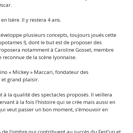
Oscar.
n Isère. Il y restera 4 ans.
 développe plusieurs concepts, toujours joués cette
opotames !), dont le but est de proposer des
il proposera notamment à Caroline Gosset, membre
 reconnue de la scène lyonnaise.
rino « Mickey » Maccari, fondateur des
et grand plaisir.
 à la qualité des spectacles proposés. Il veillera
ant à la fois l’histoire qui se crée mais aussi en
i qui veut passer un bon moment, s’émouvoir en
 de l’ombre qui contribuent au succès du Fest’up et