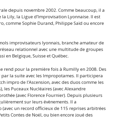
âtrale depuis novembre 2002. Comme beaucoup, il a
la Lily, la Ligue d’Improvisation Lyonnaise. Il est
ro, comme Sophie Durand, Philippe Saïd ou encore
uignols improvisateurs lyonnais, branche amateur de
 un réseau relationnel avec une multitude de groupes
si en Belgique, Suisse et Québec.
l se rend pour la première fois à Rumilly en 2008. Des
er par la suite avec les Impropotames. Il participera
atch impro de l’Ascension, avec des duos comme les
s), les Puceaux Nucléaires (avec Alexandre
orothée (avec Florence Fournier). Depuis plusieurs
égulièrement sur leurs évènements. Il a
 (avec un record officieux de 115 reprises arbitrées
 Petits Contes de Noël, ou bien encore joué des